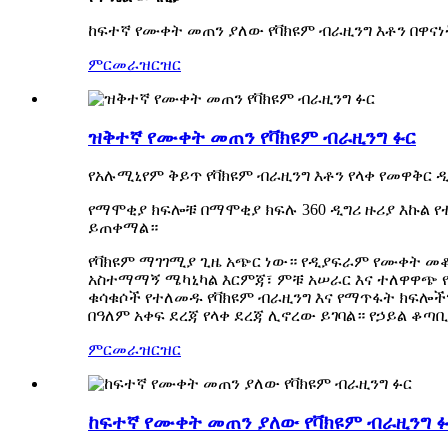
ከፍተኛ የሙቀት መጠን ያለው የቫክዩም ብራዚንግ እቶን በዋና
ምርመራ
ዝርዝር
ዝቅተኛ የሙቀት መጠን የቫክዩም ብራዚንግ ፉር
የአሉሚኒየም ቅይጥ የቫክዩም ብራዚንግ እቶን የላቀ የመዋቅር 
የማሞቂያ ክፍሎቹ በማሞቂያ ክፍሉ 360 ዲግሪ ዙሪያ እኩል 
ይጠቀማል።
የቫክዩም ማገገሚያ ጊዜ አጭር ነው። የዲያፍራም የሙቀት መቆጣ
አስተማማኝ ሜካኒካል እርምጃ፣ ምቹ አሠራር እና ተለዋዋጭ የ
ቁሳቁሶች የተለመዱ የቫክዩም ብራዚንግ እና የማጥፋት ክፍሎ
በዓለም አቀፍ ደረጃ የላቀ ደረጃ ሊኖረው ይገባል። የኃይል ቆ
ምርመራ
ዝርዝር
ከፍተኛ የሙቀት መጠን ያለው የቫክዩም ብራዚንግ 