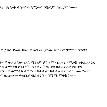
እና ከሌሎች ቁሳቁሶች ለሚሠሩ የቫክዩም ብራዚንግ ነው።
ኛ ኃይል ያለው ከፍተኛ ፍጥነት ያለው የቫክዩም ፓምፕ ማሽንን
ቅተኛ ዋጋ ያለው የአሉሚኒየም የቫክዩም ብራዚንግ ምድጃ የተረጋጋ እና
አውቶማቲክ የስህተት ማንቂያ / ማሳያ። ከላይ የተጠቀሱትን
ማኝ አውቶማቲክ ቁጥጥር፣ ክትትል፣ ክትትል እና ራስን መመርመር
የሌለበት፣ ለጨው መታጠቢያ ብራዚንግ ተስማሚ ምትክ ነው።