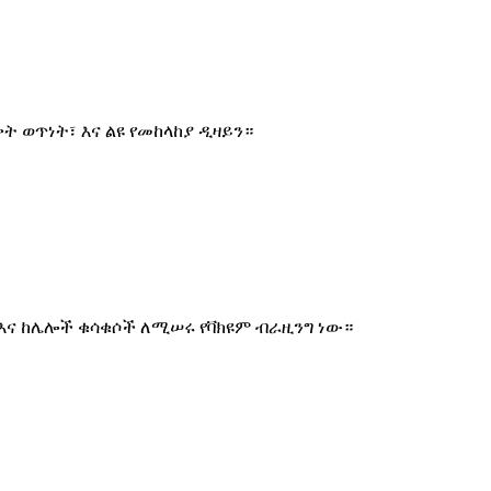
 ወጥነት፣ እና ልዩ የመከላከያ ዲዛይን።
እና ከሌሎች ቁሳቁሶች ለሚሠሩ የቫክዩም ብራዚንግ ነው።