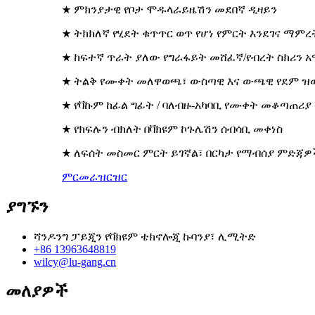
★ ምክንያታዊ የቦታ ሞዱላራይዜሽን መደበኛ ዲዛይን
★ ትክክለኛ የሂደት ቁጥጥር ወጥ የሆነ የምርት እንደገና ማምረ
★ ከፍተኛ ጥራት ያለው የግራፋይት መሸፈኛ/የብረት ስክሪን 
★ ትልቅ የሙቀት መለዋወጫ፣ ውስጣዊ እና ውጫዊ የደም ዝ
★ የቫኩም ከፊል ግፊት / ባለብዙ-አካባቢ የሙቀት መቆጣጠሪያ
★ የክፍሉን ብክለት በቫክዩም ኮጉሌሽን ሰብሳቢ መቀነስ
★ ለፍሰት መስመር ምርት ይገኛል፣ በርካታ የማብሰያ ምድጃዎ
ምርመራ
ዝርዝር
ያግኙን
ሻንዶንግ ፓይጂን የቫክዩም ቴክኖሎጂ ኩባንያ፣ ሊሚትድ
+86 13963648819
wilcy@lu-gang.cn
መለያዎች