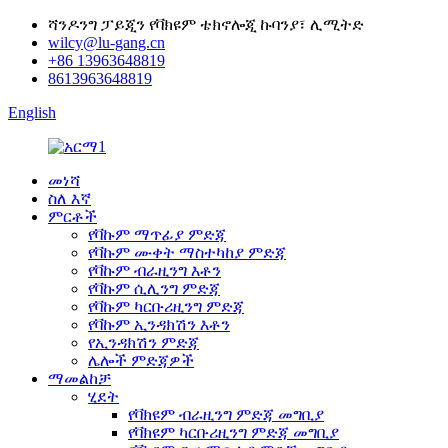
ሻንዶንግ ፓይጂን የቫክዩም ቴክኖሎጂ ኩባንያ፣ ሊሚትድ
wilcy@lu-gang.cn
+86 13963648819
8613963648819
English
መነሻ
ስለ እኛ
ምርቶች
የቫኩም ማጥፊያ ምድጃ
የቫኩም ሙቀት ማስተካከያ ምድጃ
የቫኩም ብራዚንግ እቶን
የቫኩም ሲሊንግ ምድጃ
የቫኩም ካርቡሪዚንግ ምድጃ
የቫኩም ኢንዳክሽን እቶን
የኢንዳክሽን ምድጃ
ሌሎች ምድጃዎች
ማመልከቻ
ሂደት
የቫክዩም ብራዚንግ ምድጃ መግቢያ
የቫክዩም ካርቡሪዚንግ ምድጃ መግቢያ