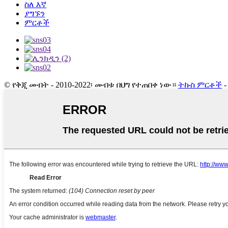
ስለ እኛ
ያግኙን
ምርቶች
© የቅጂ መብት - 2010-2022፡ መብቱ በህግ የተጠበቀ ነው።
ትኩስ ምርቶች