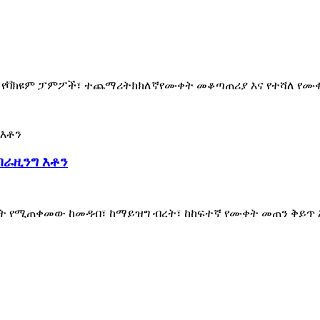
ሻለ የቫክዩም ፓምፖች፣ ተጨማሪ
ትክክለኛ
የሙቀት መቆጣጠሪያ እና የተሻለ የሙቀት
ብራዚንግ እቶን
ነት የሚጠቀመው ከመዳብ፣ ከማይዝግ ብረት፣ ከከፍተኛ የሙቀት መጠን ቅይጥ 