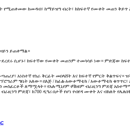
ነት የሚጠቀመው ከመዳብ፣ ከማይዝግ ብረት፣ ከከፍተኛ የሙቀት መጠን ቅይጥ 
ዲዛይን ይጠቀማል።
የተደረደሩ ሲሆኑ፣ ከፍተኛው የሙቀት መጠንም ተመሳሳይ ነው። ምድጃው ከፍተ
ጠሪያ፣ አነስተኛ የስራ ቅርፊት መበላሸት እና ከፍተኛ የምርት ቅልጥፍና። ዝ
ፕሮግራም ግቤት አለው። በእጅ / ከፊል-አውቶማቲክ / አውቶማቲክ ቁጥጥር፣ 
ችን መስፈርቶች ለማሟላት። የአሉሚኒየም የቫክዩም ብራዚንግ ምድጃ አስተማ
ጣቢ ብራዚንግ ምድጃ፣ ከ700 ዲግሪ በታች የሆነ የብየዳ ሙቀት እና ብክለት 
ፉር