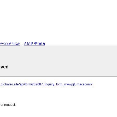
-
የጣቢያ ካርታ
-
AMP ሞባይል