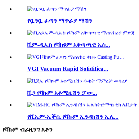
የቧንቧ ፈጣን ማጥፊያ ማሽን
ቪም-ዲኤስ የቫክዩም አቅጣጫዊ ኤስ...
VGI Vacuum Rapid Solidifica...
ቪጋ የቫኩም አቶሚዜሽን ፓው...
የቪኤም-ኤችሲ የቫኩም ኢንዳክሽን ኢሌ...
የቫኩም ብራዚንግ እቶን