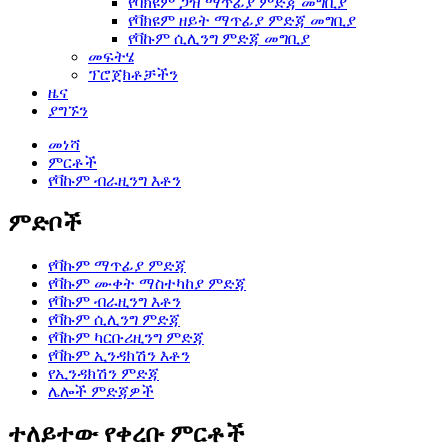
የቫክዩም ጋዝ ማጥፊያ ምድጃ መግቢያ
የቫክዩም ዘይት ማጥፊያ ምድጃ መግቢያ
የቫኩም ሲሊንግ ምድጃ መግቢያ
መፍትሄ
ፕሮጀክቶቻችን
ዜና
ያግኙን
መነሻ
ምርቶች
የቫኩም ብራዚንግ እቶን
ምድቦች
የቫኩም ማጥፊያ ምድጃ
የቫኩም ሙቀት ማስተካከያ ምድጃ
የቫኩም ብራዚንግ እቶን
የቫኩም ሲሊንግ ምድጃ
የቫኩም ካርቡሪዚንግ ምድጃ
የቫኩም ኢንዳክሽን እቶን
የኢንዳክሽን ምድጃ
ሌሎች ምድጃዎች
ተለይተው የቀረቡ ምርቶች