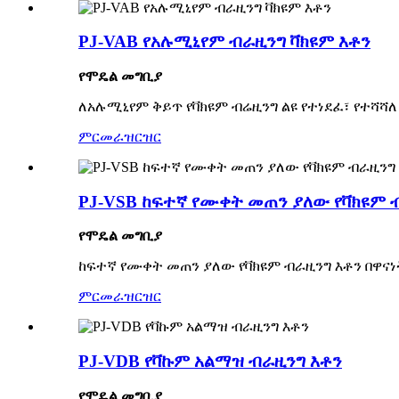
PJ-VAB የአሉሚኒየም ብራዚንግ ቫክዩም እቶን
የሞዴል መግቢያ
ለአሉሚኒየም ቅይጥ የቫክዩም ብሬዚንግ ልዩ የተነደፈ፣ የተሻ
ምርመራ
ዝርዝር
PJ-VSB ከፍተኛ የሙቀት መጠን ያለው የቫክዩም 
የሞዴል መግቢያ
ከፍተኛ የሙቀት መጠን ያለው የቫክዩም ብራዚንግ እቶን በዋና
ምርመራ
ዝርዝር
PJ-VDB የቫኩም አልማዝ ብራዚንግ እቶን
የሞዴል መግቢያ