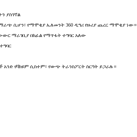
ትን ያስገኛል
አማራጭ ሲሆን፣ የማሞቂያ ኤለመንት 360 ዲግሪ የዙሪያ ጨረር ማሞቂያ ነው።
ውውር ማራገቢያ በከፊል የማጥፋት ተግባር አለው
 ተግባር
ች አንድ የቫክዩም ሲስተም፣ የውጭ ትራንስፖርት ስርዓት ይጋራሉ።