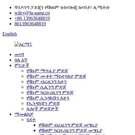
ሻንዶንግ ፓይጂን የቫክዩም ቴክኖሎጂ ኩባንያ፣ ሊሚትድ
wilcy@lu-gang.cn
+86 13963648819
8613963648819
English
መነሻ
ስለ እኛ
ምርቶች
የቫኩም ማጥፊያ ምድጃ
የቫኩም ሙቀት ማስተካከያ ምድጃ
የቫኩም ብራዚንግ እቶን
የቫኩም ሲሊንግ ምድጃ
የቫኩም ካርቡሪዚንግ ምድጃ
የቫኩም ኢንዳክሽን እቶን
የኢንዳክሽን ምድጃ
ሌሎች ምድጃዎች
ማመልከቻ
ሂደት
የቫክዩም ብራዚንግ ምድጃ መግቢያ
የቫክዩም ካርቡሪዚንግ ምድጃ መግቢያ