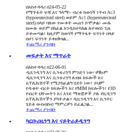
በአስተዳዳሪ በ24-05-22
የማጥፋት ፍቺ እና ዓላማ፡- ብረቱ ከወሳኝ ነጥብ Ac3
(hypoeutectoid steel) ወይም Ac1 (hypereutectoid
steel) በላይ ባለው የሙቀት መጠን ይሞቃል፣ ሙሉ
በሙሉ ወይም በከፊል እንዲስተካከል ለተወሰነ ጊዜ
ይቀመጣል፣ ከዚያም ከወሳኝ የማጥፋት ፍጥነት በላይ
በሆነ ፍጥነት ይቀዘቅዛል...
ተጨማሪ ያንብቡ
መፍታት እና ማጥራት
በአስተዳዳሪ በ22-06-01
ዲቢንዲንግ እና ሲንቴሪንግ ምንድን ነው፡ የቫኩም
ዲቢንዲንግ እና ሲንቴሪንግ ለብዙ ክፍሎች እና
አፕሊኬሽኖች የሚያስፈልግ ሂደት ነው፣ ይህም
የዱቄት ብረት ክፍሎችን እና የMIM ክፍሎችን፣ የ3D
የብረት ህትመትን እና እንደ ማጽጃዎች ያሉ የቢዲንግ
አፕሊኬሽኖችን ያካትታል። ዲቢንዲንግ እና ሲንተር
ሂደቱ ውስብስብ ማምረቻን ይፈልጋል...
ተጨማሪ ያንብቡ
ካርቡሪዚንግ እና ናይትራይዲንግ