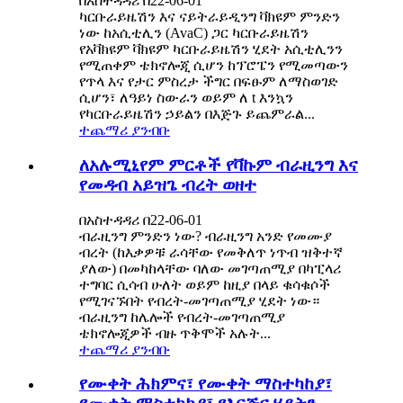
በአስተዳዳሪ በ22-06-01
ካርቡራይዜሽን እና ናይትራይዲንግ ቫክዩም ምንድን
ነው ከአሲቲሊን (AvaC) ጋር ካርቡራይዜሽን
የአቫክዩም ቫክዩም ካርቡራይዜሽን ሂደት አሲቲሊንን
የሚጠቀም ቴክኖሎጂ ሲሆን ከፕሮፔን የሚመጣውን
የጥላ እና የታር ምስረታ ችግር በፍፁም ለማስወገድ
ሲሆን፣ ለዓይነ ስውራን ወይም ለ t እንኳን
የካርቡራይዜሽን ኃይልን በእጅጉ ይጨምራል...
ተጨማሪ ያንብቡ
ለአሉሚኒየም ምርቶች የቫኩም ብራዚንግ እና
የመዳብ አይዝጌ ብረት ወዘተ
በአስተዳዳሪ በ22-06-01
ብራዚንግ ምንድን ነው? ብራዚንግ አንድ የመሙያ
ብረት (ከእቃዎቹ ራሳቸው የመቅለጥ ነጥብ ዝቅተኛ
ያለው) በመካከላቸው ባለው መገጣጠሚያ በካፒላሪ
ተግባር ሲሳብ ሁለት ወይም ከዚያ በላይ ቁሳቁሶች
የሚገናኙበት የብረት-መገጣጠሚያ ሂደት ነው።
ብራዚንግ ከሌሎች የብረት-መገጣጠሚያ
ቴክኖሎጂዎች ብዙ ጥቅሞች አሉት...
ተጨማሪ ያንብቡ
የሙቀት ሕክምና፣ የሙቀት ማስተካከያ፣