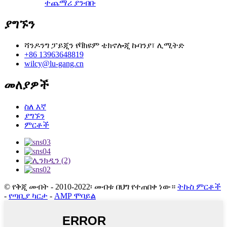
ተጨማሪ ያንብቡ
ያግኙን
ሻንዶንግ ፓይጂን የቫክዩም ቴክኖሎጂ ኩባንያ፣ ሊሚትድ
+86 13963648819
wilcy@lu-gang.cn
መለያዎች
ስለ እኛ
ያግኙን
ምርቶች
© የቅጂ መብት - 2010-2022፡ መብቱ በህግ የተጠበቀ ነው።
ትኩስ ምርቶች
-
የጣቢያ ካርታ
-
AMP ሞባይል