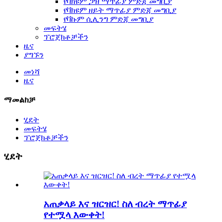
የቫክዩም ጋዝ ማጥፊያ ምድጃ መግቢያ
የቫክዩም ዘይት ማጥፊያ ምድጃ መግቢያ
የቫኩም ሲሊንግ ምድጃ መግቢያ
መፍትሄ
ፕሮጀክቶቻችን
ዜና
ያግኙን
መነሻ
ዜና
ማመልከቻ
ሂደት
መፍትሄ
ፕሮጀክቶቻችን
ሂደት
አጠቃላይ እና ዝርዝር! ስለ ብረት ማጥፊያ
የተሟላ እውቀት!