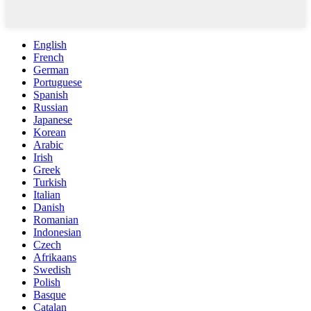
English
French
German
Portuguese
Spanish
Russian
Japanese
Korean
Arabic
Irish
Greek
Turkish
Italian
Danish
Romanian
Indonesian
Czech
Afrikaans
Swedish
Polish
Basque
Catalan