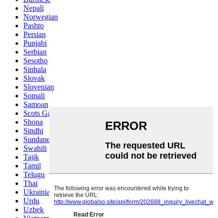
Nepali
Norwegian
Pashto
Persian
Punjabi
Serbian
Sesotho
Sinhala
Slovak
Slovenian
Somali
Samoan
Scots Gaelic
Shona
Sindhi
Sundanese
Swahili
Tajik
Tamil
Telugu
Thai
Ukrainian
Urdu
Uzbek