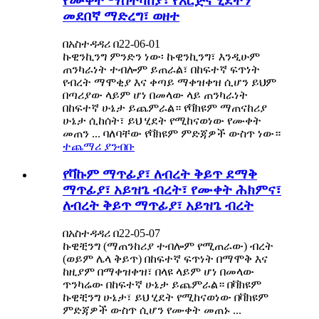
የሙቀት ማስተካከያ፣ የእርጅና ሂደትን
መደበኛ ማድረግ፣ ወዘተ
በአስተዳዳሪ በ22-06-01
ኩዊንኪንግ ምንድን ነው፡ ኩዊንኪንግ፣ እንዲሁም
ጠንካራነት ተብሎም ይጠራል፣ በከፍተኛ ፍጥነት
የብረት ማሞቂያ እና ቀጣይ ማቀዝቀዝ ሲሆን ይህም
በጣሪያው ላይም ሆነ በመላው ላይ ጠንካራነት
በከፍተኛ ሁኔታ ይጨምራል። የቫክዩም ማጠናከሪያ
ሁኔታ ሲከሰት፣ ይህ ሂደት የሚከናወነው የሙቀት
መጠን ... ባለባቸው የቫክዩም ምድጃዎች ውስጥ ነው።
ተጨማሪ ያንብቡ
የቫኩም ማጥፊያ፣ ለብረት ቅይጥ ደማቅ
ማጥፊያ፣ አይዝጌ ብረት፣ የሙቀት ሕክምና፣
ለብረት ቅይጥ ማጥፊያ፣ አይዝጌ ብረት
በአስተዳዳሪ በ22-05-07
ኩዊቺንግ (ማጠንከሪያ ተብሎም የሚጠራው) ብረት
(ወይም ሌላ ቅይጥ) በከፍተኛ ፍጥነት በማሞቅ እና
ከዚያም በማቀዝቀዝ፣ በላዩ ላይም ሆነ በመላው
ጥንካሬው በከፍተኛ ሁኔታ ይጨምራል። በቫክዩም
ኩዊቺንግ ሁኔታ፣ ይህ ሂደት የሚከናወነው በቫክዩም
ምድጃዎች ውስጥ ሲሆን የሙቀት መጠኑ ...