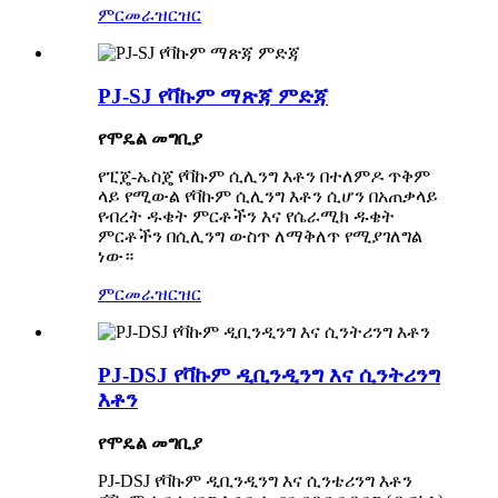
ምርመራ
ዝርዝር
PJ-SJ የቫኩም ማጽጃ ምድጃ
የሞዴል መግቢያ
የፒጄ-ኤስጄ የቫኩም ሲሊንግ እቶን በተለምዶ ጥቅም
ላይ የሚውል የቫኩም ሲሊንግ እቶን ሲሆን በአጠቃላይ
የብረት ዱቄት ምርቶችን እና የሴራሚክ ዱቄት
ምርቶችን በሲሊንግ ውስጥ ለማቅለጥ የሚያገለግል
ነው።
ምርመራ
ዝርዝር
PJ-DSJ የቫኩም ዲቢንዲንግ እና ሲንትሪንግ
እቶን
የሞዴል መግቢያ
PJ-DSJ የቫኩም ዲቢንዲንግ እና ሲንቴሪንግ እቶን