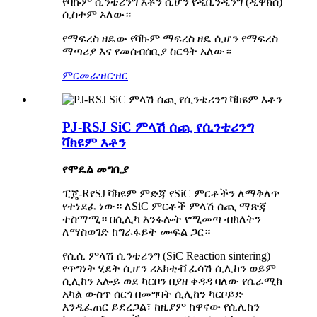
የቫኩም ሲንቴሪንግ እቶን ሲሆን የዲቢንዲንግ (ዲዋክስ)
ሲስተም አለው።
የማፍረስ ዘዴው የቫኩም ማፍረስ ዘዴ ሲሆን የማፍረስ
ማጣሪያ እና የመሰብሰቢያ ስርዓት አለው።
ምርመራ
ዝርዝር
PJ-RSJ SiC ምላሽ ሰጪ የሲንቴሪንግ
ቫክዩም እቶን
የሞዴል መግቢያ
ፒጄ-
R
የSJ ቫክዩም ምድጃ የSiC ምርቶችን ለማቅለጥ
የተነደፈ ነው። ለSiC ምርቶች ምላሽ ሰጪ ማጽጃ
ተስማሚ። በሲሊካ እንፋሎት የሚመጣ ብክለትን
ለማስወገድ ከግራፋይት ሙፍል ጋር።
የሲሲ ምላሽ ሲንቴሪንግ (SiC Reaction sintering)
የጥግነት ሂደት ሲሆን ሪአክቲቭ ፈሳሽ ሲሊከን ወይም
ሲሊከን አሎይ ወደ ካርቦን በያዘ ቀዳዳ ባለው የሴራሚክ
አካል ውስጥ ሰርጎ በመግባት ሲሊከን ካርቦይድ
እንዲፈጠር ይደረጋል፣ ከዚያም ከዋናው የሲሊከን