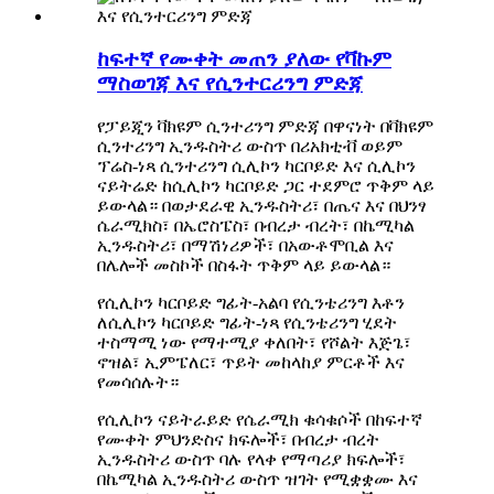
ከፍተኛ የሙቀት መጠን ያለው የቫኩም
ማስወገጃ እና የሲንተርሪንግ ምድጃ
የፓይጂን ቫክዩም ሲንተሪንግ ምድጃ በዋናነት በቫክዩም
ሲንተሪንግ ኢንዱስትሪ ውስጥ በሪአክቲቭ ወይም
ፕሬስ-ነጻ ሲንተሪንግ ሲሊኮን ካርቦይድ እና ሲሊኮን
ናይትሬድ ከሲሊኮን ካርቦይድ ጋር ተደምሮ ጥቅም ላይ
ይውላል። በወታደራዊ ኢንዱስትሪ፣ በጤና እና በህንፃ
ሴራሚክስ፣ በኤሮስፔስ፣ በብረታ ብረት፣ በኬሚካል
ኢንዱስትሪ፣ በማሽነሪዎች፣ በአውቶሞቢል እና
በሌሎች መስኮች በስፋት ጥቅም ላይ ይውላል።
የሲሊኮን ካርቦይድ ግፊት-አልባ የሲንቴሪንግ እቶን
ለሲሊኮን ካርቦይድ ግፊት-ነጻ የሲንቴሪንግ ሂደት
ተስማሚ ነው የማተሚያ ቀለበት፣ የሾልት እጅጌ፣
ኖዝል፣ ኢምፔለር፣ ጥይት መከላከያ ምርቶች እና
የመሳሰሉት።
የሲሊኮን ናይትራይድ የሴራሚክ ቁሳቁሶች በከፍተኛ
የሙቀት ምህንድስና ክፍሎች፣ በብረታ ብረት
ኢንዱስትሪ ውስጥ ባሉ የላቀ የማጣሪያ ክፍሎች፣
በኬሚካል ኢንዱስትሪ ውስጥ ዝገት የሚቋቋሙ እና