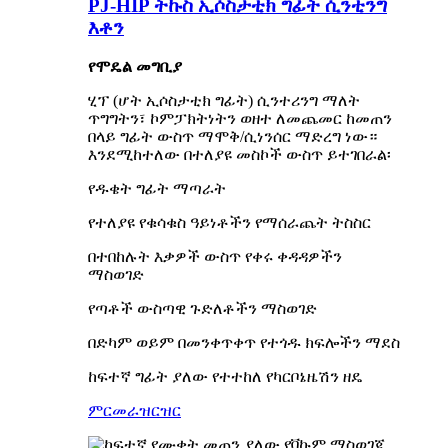
PJ-HIP ትኩስ ኢሶስታቲክ ግፊት ሲንቲንግ
እቶን
የሞዴል መግቢያ
ሂፕ (ሆት ኢሶስታቲክ ግፊት) ሲንተሪንግ ማለት
ጥግግትን፣ ኮምፓክትነትን ወዘተ ለመጨመር ከመጠን
በላይ ግፊት ውስጥ ማሞቅ/ሲነንሰር ማድረግ ነው።
እንደሚከተለው በተለያዩ መስኮች ውስጥ ይተገበራል፡
የዱቄት ግፊት ማጣራት
የተለያዩ የቁሳቁስ ዓይነቶችን የማሰራጨት ትስስር
በተበከሉት እቃዎች ውስጥ የቀሩ ቀዳዳዎችን
ማስወገድ
የጣቶች ውስጣዊ ጉድለቶችን ማስወገድ
በድካም ወይም በመንቀጥቀጥ የተጎዱ ክፍሎችን ማደስ
ከፍተኛ ግፊት ያለው የተተከለ የካርቦኔዜሽን ዘዴ
ምርመራ
ዝርዝር