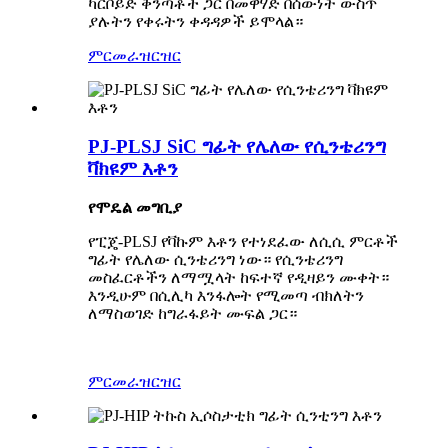
ካርቦይድ ቅንጣቶች ጋር በመዋሃድ በሰውነት ውስጥ
ያሉትን የቀሩትን ቀዳዳዎች ይሞላል።
ምርመራ
ዝርዝር
PJ-PLSJ SiC ግፊት የሌለው የሲንቴሪንግ
ቫክዩም እቶን
የሞዴል መግቢያ
የፒጄ-PLSJ የቫኩም እቶን የተነደፈው ለሲሲ ምርቶች
ግፊት የሌለው ሲንቴሪንግ ነው። የሲንቴሪንግ
መስፈርቶችን ለማሟላት ከፍተኛ የዲዛይን ሙቀት።
እንዲሁም በሲሊካ እንፋሎት የሚመጣ ብክለትን
ለማስወገድ ከግራፋይት ሙፍል ጋር።
ምርመራ
ዝርዝር