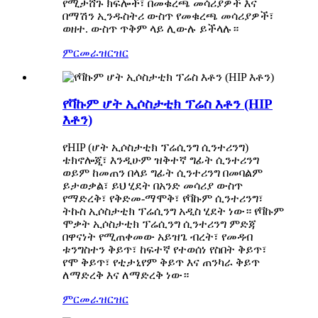
የሚታሸጉ ክፍሎች፣ በመቁረጫ መሳሪያዎች እና
በማሽን ኢንዱስትሪ ውስጥ የመቁረጫ መሳሪያዎች፣
ወዘተ. ውስጥ ጥቅም ላይ ሊውሉ ይችላሉ።
ምርመራ
ዝርዝር
የቫኩም ሆት ኢሶስታቲክ ፕሬስ እቶን (HIP
እቶን)
የHIP (ሆት ኢሶስታቲክ ፕሬሲንግ ሲንተሪንግ)
ቴክኖሎጂ፣ እንዲሁም ዝቅተኛ ግፊት ሲንተሪንግ
ወይም ከመጠን በላይ ግፊት ሲንተሪንግ በመባልም
ይታወቃል፣ ይህ ሂደት በአንድ መሳሪያ ውስጥ
የማድረቅ፣ የቅድመ-ማሞቅ፣ የቫኩም ሲንተሪንግ፣
ትኩስ ኢሶስታቲክ ፕሬሲንግ አዲስ ሂደት ነው። የቫኩም
ሞቃት ኢሶስታቲክ ፕሬሲንግ ሲንተሪንግ ምድጃ
በዋናነት የሚጠቀመው አይዝጌ ብረት፣ የመዳብ
ቱንግስተን ቅይጥ፣ ከፍተኛ የተወሰነ የስበት ቅይጥ፣
የሞ ቅይጥ፣ የቲታኒየም ቅይጥ እና ጠንካራ ቅይጥ
ለማድረቅ እና ለማድረቅ ነው።
ምርመራ
ዝርዝር