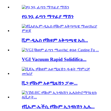
የቧንቧ ፈጣን ማጥፊያ ማሽን
ቪም-ዲኤስ የቫክዩም አቅጣጫዊ ኤስ...
VGI Vacuum Rapid Solidifica...
ቪጋ የቫኩም አቶሚዜሽን ፓው...
የቪኤም-ኤችሲ የቫኩም ኢንዳክሽን ኢሌ...