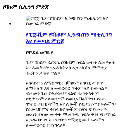
የቫኩም ሲሊንግ ምድጃ
የፒጄ-ቪም የቫክዩም ኢንዳክሽን ሜቲሊንግ
እና የመጣል ምድጃ
የሞዴል መግቢያ
ቪም ቫክዩም ፈርናሴ በቫክዩም ክፍል ውስጥ ለመቅለጥ
እና ለመቅዳት የኤሌክትሪክ ኢንዳክሽን ማሞቂያ
ብረትን ይጠቀማል።
ኦክሳይድን ለማስወገድ በቫክዩም አካባቢ ውስጥ
ለማቅለጥ እና ለመወርወር ጥቅም ላይ ይውላል።
ብዙውን ጊዜ የቲታኒየም ጎልፍ ጭንቅላትን፣
የቲታኒየም አልሙኒየም የመኪና ቫልቮችን፣ የአየር
ሞተር ተርባይኖችን እና ሌሎች የቲታኒየም ክፍሎችን፣
የሰው ህክምና ተከላ ክፍሎችን፣ ከፍተኛ የሙቀት
መጠን ያለው ሙቀት ማመንጫ ክፍሎችን፣ የኬሚካል
ኢንዱስትሪን እና ዝገትን የሚቋቋሙ ክፍሎችን
ለመወርወር ያገለግላል።