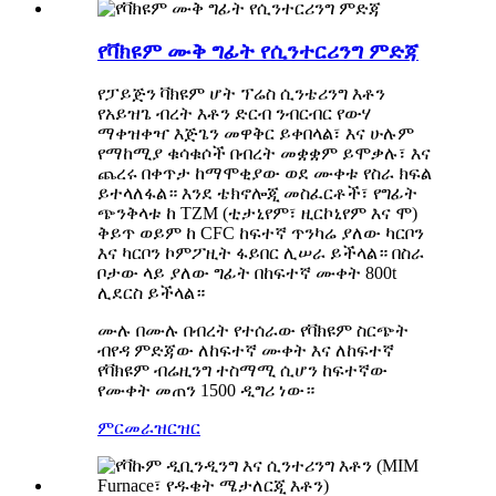
የቫክዩም ሙቅ ግፊት የሲንተርሪንግ ምድጃ
የፓይጅን ቫክዩም ሆት ፕሬስ ሲንቴሪንግ እቶን
የአይዝጌ ብረት እቶን ድርብ ንብርብር የውሃ
ማቀዝቀዣ እጅጌን መዋቅር ይቀበላል፣ እና ሁሉም
የማከሚያ ቁሳቁሶች በብረት መቋቋም ይሞቃሉ፣ እና
ጨረሩ በቀጥታ ከማሞቂያው ወደ ሙቀቱ የስራ ክፍል
ይተላለፋል። እንደ ቴክኖሎጂ መስፈርቶች፣ የግፊት
ጭንቅላቱ ከ TZM (ቲታኒየም፣ ዚርኮኒየም እና ሞ)
ቅይጥ ወይም ከ CFC ከፍተኛ ጥንካሬ ያለው ካርቦን
እና ካርቦን ኮምፖዚት ፋይበር ሊሠራ ይችላል። በስራ
ቦታው ላይ ያለው ግፊት በከፍተኛ ሙቀት 800t
ሊደርስ ይችላል።
ሙሉ በሙሉ በብረት የተሰራው የቫክዩም ስርጭት
ብየዳ ምድጃው ለከፍተኛ ሙቀት እና ለከፍተኛ
የቫክዩም ብሬዚንግ ተስማሚ ሲሆን ከፍተኛው
የሙቀት መጠን 1500 ዲግሪ ነው።
ምርመራ
ዝርዝር