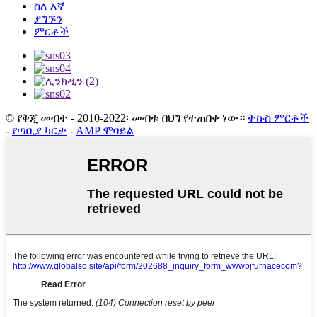
ስለ እኛ
ያግኙን
ምርቶች
© የቅጂ መብት - 2010-2022፡ መብቱ በህግ የተጠበቀ ነው።
ትኩስ ምርቶች
-
የጣቢያ ካርታ
-
AMP ሞባይል