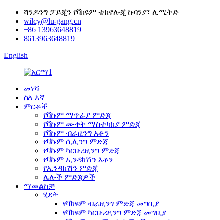
ሻንዶንግ ፓይጂን የቫክዩም ቴክኖሎጂ ኩባንያ፣ ሊሚትድ
wilcy@lu-gang.cn
+86 13963648819
8613963648819
English
መነሻ
ስለ እኛ
ምርቶች
የቫኩም ማጥፊያ ምድጃ
የቫኩም ሙቀት ማስተካከያ ምድጃ
የቫኩም ብራዚንግ እቶን
የቫኩም ሲሊንግ ምድጃ
የቫኩም ካርቡሪዚንግ ምድጃ
የቫኩም ኢንዳክሽን እቶን
የኢንዳክሽን ምድጃ
ሌሎች ምድጃዎች
ማመልከቻ
ሂደት
የቫክዩም ብራዚንግ ምድጃ መግቢያ
የቫክዩም ካርቡሪዚንግ ምድጃ መግቢያ