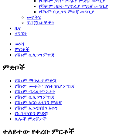
የቫክዩም ጋዝ ማጥፊያ ምድጃ መግቢያ
የቫክዩም ዘይት ማጥፊያ ምድጃ መግቢያ
የቫኩም ሲሊንግ ምድጃ መግቢያ
መፍትሄ
ፕሮጀክቶቻችን
ዜና
ያግኙን
መነሻ
ምርቶች
የቫኩም ሲሊንግ ምድጃ
ምድቦች
የቫኩም ማጥፊያ ምድጃ
የቫኩም ሙቀት ማስተካከያ ምድጃ
የቫኩም ብራዚንግ እቶን
የቫኩም ሲሊንግ ምድጃ
የቫኩም ካርቡሪዚንግ ምድጃ
የቫኩም ኢንዳክሽን እቶን
የኢንዳክሽን ምድጃ
ሌሎች ምድጃዎች
ተለይተው የቀረቡ ምርቶች