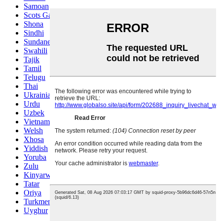
Samoan
Scots Gaelic
Shona
Sindhi
Sundanese
Swahili
Tajik
Tamil
Telugu
Thai
Ukrainian
Urdu
Uzbek
Vietnamese
Welsh
Xhosa
Yiddish
Yoruba
Zulu
Kinyarwanda
Tatar
Oriya
Turkmen
Uyghur