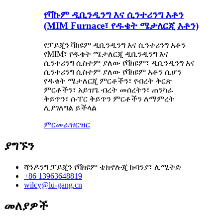
የቫኩም ዲቢንዲንግ እና ሲንተሪንግ እቶን
(MIM Furnace፣ የዱቄት ሜታለርጂ እቶን)
የፓይጂን ቫክዩም ዲቢንዲንግ እና ሲንተሪንግ እቶን
የMIM፣ የዱቄት ሜታለርጂ ዲቢንዲንግ እና
ሲንተሪንግ ሲስተም ያለው የቫክዩም፣ ዲቢንዲንግ እና
ሲንተሪንግ ሲስተም ያለው የቫክዩም እቶን ሲሆን
የዱቄት ሜታለርጂ ምርቶችን፣ የብረት ቅርጽ
ምርቶችን፣ አይዝጌ ብረት መሰረትን፣ ጠንካራ
ቅይጥን፣ ሱፐር ቅይጥን ምርቶችን ለማምረት
ሊያገለግል ይችላል
ምርመራ
ዝርዝር
ያግኙን
ሻንዶንግ ፓይጂን የቫክዩም ቴክኖሎጂ ኩባንያ፣ ሊሚትድ
+86 13963648819
wilcy@lu-gang.cn
መለያዎች