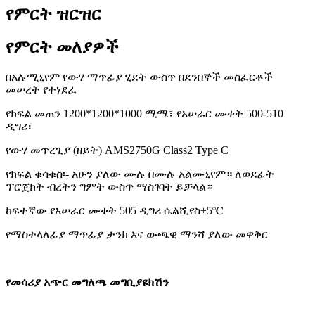
የምርት ዝርዝር
የምርት መለያዎች
በአሉሚኒየም የውሃ ማጥፊያ ሂደት ውስጥ በደንበኞች መስፈርቶች
መሠረት የተነደፈ
የክፍል መጠን 1200*1200*1000 ሚሜ፣ የአሠራር ሙቀት 500-510
ዲግሪ፣
የውሃ መጥረጊያ (ዘይት) AMS2750G Class2 Type C
የክፍል ቁሳቁስ፡- አሁን ያለው ሙሉ በሙሉ አልሙኒየም። ለወደፊት
ፕሮጀክት ብረትን ግምት ውስጥ ማስገባት ይቻላል።
ከፍተኛው የአሠራር ሙቀት 505 ዲግሪ ሴልሺየስ
±
5
℃
የማስተላለፊያ ማጥፊያ ታንክ እና ውጫዊ ማንሻ ያለው መዋቅር
የመሳሪያ አጭር መግለጫ
መግቢያ
ዩክሽን