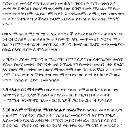
ማነቃቂያ መሳሪያ የማጥፊያውን መካከለኛ በፍጥነት ማንቀሳቀስ እና
መተካት ይችላል፣ የውሃ ማጠራቀሚያው ደግሞ የውሃ ማጠራቀሚያው
የውሃ ሙቀት በማጥፊያው ምክንያት እንዳይጨምር ለማረጋገጥ የውሃውን
ሙቀት ማቀዝቀዝ ይችላል፣ ይህም ደህንነቱ የተጠበቀ እና አስተማማኝ
ነው።
በውሃ ማጠራቀሚያው ግርጌ ላይ ቀዳዳዎች የተደረደሩበት የተጠቀለለ ቱቦ
ንብርብር አለ። የተጠቀለለው ቱቦ ከውጭ አየር መጭመቂያ ጋር የተገናኘ
ሲሆን በማጥፋት ሂደት ውስጥ አረፋዎችን በመፍጠር በአየር መጭመቂያው
በኩል በአየር ፍሰት ሊሞላ ይችላል።
ቀጣይነት ያለው ምርትን ለማረጋገጥ፣ በማጥፊያ ማጠራቀሚያው ውስጥ
ያለው የውሃ ሙቀት በፍጥነት ወደ ኦፕሬቲንግ የሙቀት መጠን ዝቅ ይላል፣
እና የውሃ ማቀዝቀዣው ከውሃ ማጠራቀሚያው ጋር ይገናኛል፣ እና የውሃ
ፓምፑ በፍጥነት ለማቀዝቀዝ ወደ ማቀዝቀዣው ይተካል፣ ከዚያም ወደ
የውሃ ማጠራቀሚያው ይመለሳል።
3.9 የእቶን በር ማኅተም፡
በዙሪያው የተገጠሙ የማይበላሹ የፋይበር ጥጥ
አሸዋ ማሸጊያ ቢላዎች አሉ፣ እና የእቶኑ በር ከተዘጋ በኋላ የሙቀት
መሟሟት እንዳይኖር ከእቶኑ በር ቢላዎች ጋር በቅርበት ተያይዟል።
3.10 ሁሉም የሜካኒካል ማስተላለፊያ ክፍሎች
የተጠላለፈ መቆጣጠሪያን
ተጠቀም፣ ማለትም የስርጭት ማራገቢያ መሳሪያውን እና የማሞቂያ
ኤለመንቱን የኃይል አቅርቦት የምድጃው በር ከተከፈተ በኋላ በራስ-ሰር
ይቋረጣል። የእቶኑ በር ከተዘጋ በኋላ፣ የተዘዋወረው ማራገቢያ መሳሪያ እና