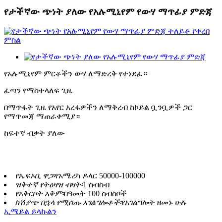
የታችኛው ጭነት ያለው የአሉሚኒየም የውሃ ማጥፊያ ምድጃ
የአሉሚኒየም ምርቶችን ውሃ ለማድረቅ የተነደፈ።
ፈጣን የማስተላለፍ ጊዜ
በማጥፋት ጊዜ የአየር አረፋዎችን ለማቅረብ ከኮይል ቧንቧዎች ጋር
የማጥመጃ ማጠራቀሚያ።
ከፍተኛ ብቃት ያለው
የኤፍኦቢ ዋጋ፡
የአሜሪካ ዶላር 50000-100000
ዝቅተኛ የትዕዛዝ ብዛት፡
1 ስብስብ
የአቅርቦት አቅም፡
በዓመት 100 ስብስቦች
ከሽያጭ በኋላ የሚሰጡ አገልግሎቶች፡
የአገልግሎት ዘመኑ ሁሉ
ኢሜይል ይላኩልን