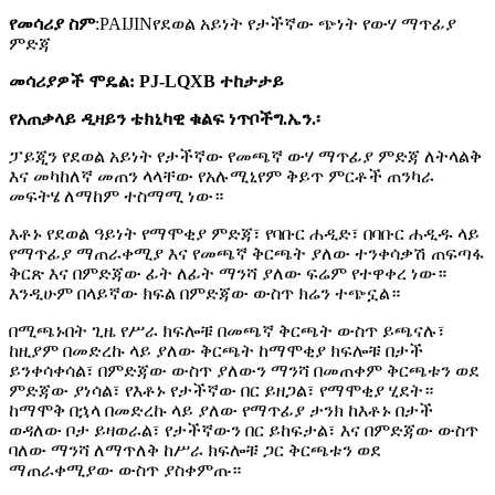
የመሳሪያ ስም
:
PAIJIN
የደወል አይነት የታችኛው ጭነት የውሃ ማጥፊያ
ምድጃ
መሳሪያዎች
ሞዴል
:
PJ
-LQXB ተከታታይ
የአጠቃላይ ዲዛይን ቴክኒካዊ ቁልፍ ነጥቦች
ግ.ኤን.፡
ፓይጂን የደወል አይነት የታችኛው የመጫኛ ውሃ ማጥፊያ ምድጃ ለትላልቅ
እና መካከለኛ መጠን ላላቸው የአሉሚኒየም ቅይጥ ምርቶች ጠንካራ
መፍትሄ ለማከም ተስማሚ ነው።
እቶኑ የደወል ዓይነት የማሞቂያ ምድጃ፣ የባቡር ሐዲድ፣ በባቡር ሐዲዱ ላይ
የማጥፊያ ማጠራቀሚያ እና የመጫኛ ቅርጫት ያለው ተንቀሳቃሽ ጠፍጣፋ
ቅርጽ እና በምድጃው ፊት ለፊት ማንሻ ያለው ፍሬም የተዋቀረ ነው።
እንዲሁም በላይኛው ክፍል በምድጃው ውስጥ ክሬን ተጭኗል።
በሚጫኑበት ጊዜ የሥራ ክፍሎቹ በመጫኛ ቅርጫት ውስጥ ይጫናሉ፣
ከዚያም በመድረኩ ላይ ያለው ቅርጫት ከማሞቂያ ክፍሎቹ በታች
ይንቀሳቀሳል፣ በምድጃው ውስጥ ያለውን ማንሻ በመጠቀም ቅርጫቱን ወደ
ምድጃው ያነሳል፣ የእቶኑ የታችኛው በር ይዘጋል፣ የማሞቂያ ሂደት።
ከማሞቅ በኋላ በመድረኩ ላይ ያለው የማጥፊያ ታንክ ከእቶኑ በታች
ወዳለው ቦታ ይዛወራል፣ የታችኛውን በር ይከፍታል፣ እና በምድጃው ውስጥ
ባለው ማንሻ ለማጥለቅ ከሥራ ክፍሎቹ ጋር ቅርጫቱን ወደ
ማጠራቀሚያው ውስጥ ያስቀምጡ።