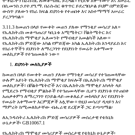
ተግባራትን በራስ-ሰር ለመቆጣጠር ይረዳል። የሂደቱ አቀማመጥ እና አሠራር
በሲመንስ ኃ.የተ.የግ.ማ. በራስ-ሰር ቁጥጥር ይደረግበታል ይህም በምድጃው
ውስጥ ያለውን የስራ ክፍል ደህንነቱ የተጠበቀ እና አስተማማኝ አሠራር
ያረጋግጣል።
3.11.
3 ከመጠን በላይ የሙቀት መጠን ያለው የማንቂያ መሳሪያ አለ።
የኤሌክትሪክ መቆጣጠሪያ ካቢኔቱ አሚሜትር፣ ቮልትሜትር እና
የኤሌክትሪክ ማሞቂያ ኤለመንት የማብቂያ አመልካች አለው።
የኤሌክትሪክ ምድጃው አካል የምድጃው አካል ኤሌክትሪክ እንዳያፈስ እና
የሰራተኞችን ደህንነት ለማረጋገጥ የደህንነት የመሬት አቀማመጥ
መለኪያዎች የተገጠመለት ነው።
ደህንነት
መለኪያዎች
ከመጠን በላይ የሙቀት መጠን ያለው የማንቂያ መሳሪያ የተገጠመላቸው
ሁሉም አይነት የኤሌክትሪክ ማሞቂያ ክፍሎች በኤሌክትሪክ ማሞቂያ
መለኪያዎች፣ በቮልትሜትሮች እና በኤሌክትሪክ ማሞቂያ አካላት ላይ
የሚደረጉ የማብቂያ ምልክቶች የተገጠሙላቸው ሲሆን ደህንነቱ የተጠበቀ
አጠቃቀምን ለማረጋገጥ የኃይል-ላይ-መቆለፊያ መከላከያ እና የደህንነት
የመሬት አቀማመጥ እርምጃዎች አሏቸው። የዚህ መሳሪያ ዲዛይን እና
ማምረት ከሚመለከታቸው ብሔራዊ ደረጃዎች ጋር ይጣጣማል፡
ለኢንዱስትሪ ኤሌክትሪክ ምድጃ መሳሪያዎች መሰረታዊ የቴክኒክ
ሁኔታዎች፡ GB10067.1
የኤሌክትሪክ ማሞቂያ መሳሪያዎች መሰረታዊ የቴክኒክ ሁኔታዎች፡