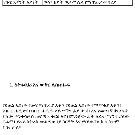
የኩዌንቻንት አይነት
ውሃ፣ ዘይት ወይም ሌላ የማጥፊያ መሳሪያ
ስትሩ
ባህሪ እና ውቅር
ዴስ
ጽሑፍ
የደወል አይነት የውሃ ማጥፊያ እቶን የደወል አይነት የማሞቂያ እቶን፣
የባቡር ሐዲድ፣ በባቡር ሐዲዱ ላይ የማጥፊያ ታንክ እና የመጫኛ ቅርጫት
ያለው ተንቀሳቃሽ ጠፍጣፋ ቅርፅ እና በምድጃው ፊት ለፊት ማንሻ ያለው
ፍሬም፣ የኤሌክትሪክ መቆጣጠሪያ ስርዓት እና የሃይድሮሊክ ሲስተም
ያካትታል።