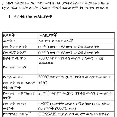
ታንኩን ከቅርጫቱ ጋር ወደ መጫኛ ቦታ ያንቀሳቅሱት፣ ቅርጫቱን ካጠፉ
በኋላ ከእቶኑ ፊት ለፊት ያለውን ማንሻ በመጠቀም ቅርጫቱን ያነሳሉ።
ዋና
ቴክኒካል
መለኪያዎች
እቃዎች
መለኪያዎች
መዋቅር
አቀባዊ፣ ድርብ ክፍሎች
የሙቅ ዞን ልኬት
በጥቅስ ውስጥ ያለውን ውሂብ ይመልከቱ
የመጫኛ አቅም
በጥቅስ ውስጥ ያለውን ውሂብ ይመልከቱ
ከፍተኛ ዲዛይን
700
℃
ወይም በጥቅስ ውስጥ ያለውን መረጃ
ይመልከቱ
የሙቀት መጠን
የሥራ ሙቀት
600℃ ወይም ውሂቡን በጥቅስ ውስጥ ይመልከቱ
የሙቀት መቆጣጠሪያ
±1℃
ትክክለኛነት
የሙቀት መቆጣጠሪያ
2 ዞኖች ወይም ውሂቡን በጥቅስ ውስጥ ይመልከቱ
ዞኖች
የሙቀት መጠን
≤±5℃ (የሙቀት መጠኑ የሚለካው በስራ ቦታው
ወጥነት
በ5 ነጥቦች በ600℃ ነው)
የማሞቂያ ክፍሎች
OCr25A
l
5, የኒኬል ሽቦ ወይም ውሂቡን በጥቅስ