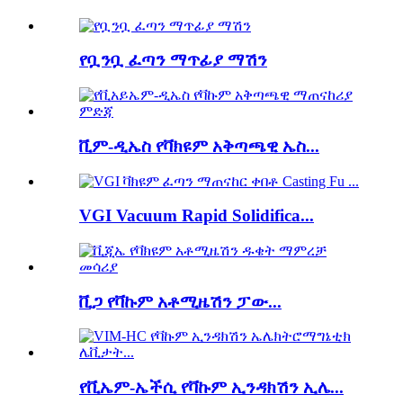
የቧንቧ ፈጣን ማጥፊያ ማሽን
ቪም-ዲኤስ የቫክዩም አቅጣጫዊ ኤስ...
VGI Vacuum Rapid Solidifica...
ቪጋ የቫኩም አቶሚዜሽን ፓው...
የቪኤም-ኤችሲ የቫኩም ኢንዳክሽን ኢሌ...