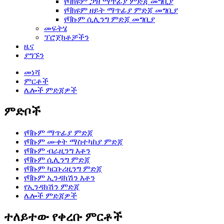
የቫክዩም ጋዝ ማጥፊያ ምድጃ መግቢያ
የቫክዩም ዘይት ማጥፊያ ምድጃ መግቢያ
የቫኩም ሲሊንግ ምድጃ መግቢያ
መፍትሄ
ፕሮጀክቶቻችን
ዜና
ያግኙን
መነሻ
ምርቶች
ሌሎች ምድጃዎች
ምድቦች
የቫኩም ማጥፊያ ምድጃ
የቫኩም ሙቀት ማስተካከያ ምድጃ
የቫኩም ብራዚንግ እቶን
የቫኩም ሲሊንግ ምድጃ
የቫኩም ካርቡሪዚንግ ምድጃ
የቫኩም ኢንዳክሽን እቶን
የኢንዳክሽን ምድጃ
ሌሎች ምድጃዎች
ተለይተው የቀረቡ ምርቶች