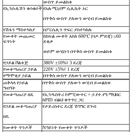
ውስጥ ይመልከቱ
የኢንሱሌሽን ቁሳቁሶች
የአሉሚኒየም ሲሊኬት ኦር
በጥቅስ ውስጥ ያለውን ውሂብ ይመልከቱ
የሽፋን ማስተካከያ
በፖርሴሊን ጥፍር ያስተካክሉ
የሙቀት መጨመር
ከክፍል ሙቀት እስከ 600℃ (ባዶ ምድጃ) ≤60
ፍጥነት
ደቂቃ
ወይም ውሂቡን በጥቅስ ውስጥ ይመልከቱ
የኃይል ቮልቴጅ
380V ±10%፤ 3 ደረጃ
የመቆጣጠሪያ ኃይል
220V ±5%፤ 1 ደረጃ
የማሞቂያ ኃይል
በጥቅስ ውስጥ ያለውን ውሂብ ይመልከቱ
ጠቅላላ የኃይል
በጥቅስ ውስጥ ያለውን ውሂብ ይመልከቱ
ግብዓት
የመቆጣጠሪያ ዘዴ
የኢንዱስትሪ ኮምፒውተር + ኃ.የተ.የግ.ማህበር
ከPID ብልህ ቁጥጥር ጋር
የኃይል መቆጣጠሪያ
የታይሪስተር ደረጃ ሽግግር ደንብ
ዘዴ
የሙቀት ጥንዶች
N
ዓይነት የሙቀት ጥንዶች