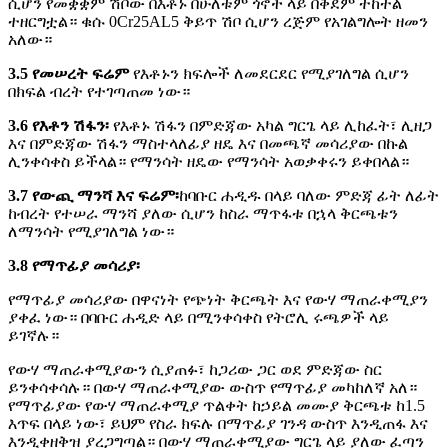
ሲሆን የመቋቋም ሽቦው በእቶኑ በሁለቱም ጎኖች ላይ በቅደም ተከተል
ተዘርግቷል። ቁሱ 0Cr25AL5 ቅይጥ ሽቦ ሲሆን ረጅም የአገልግሎት ዘመን
አለው።
3.5 የመሠረት ፍሬም
የእቶኑን ክፍሎች ለመደርደር የሚያገለግል ሲሆን
በክፍል ብረት የተገጣጠመ ነው።
3.6 የእቶን ሽፋን፡
የእቶኑ ሽፋን በምድጃው አካል ግርጌ ላይ ሊከፈት፣ ሊዘጋ
እና በምድጃው ሽፋን ማስተላለፊያ ዘዴ እና በመጫኛ መሳሪያው በኩል
ሊንቀሳቀስ ይችላል። የማንሳት ዘዴው የማንሳት አወቃቀሩን ይቀበላል።
3.7 የውጪ ማንሻ እና ፍሬም፡
ከባቡር ሐዲዱ በላይ ባለው ምድጃ ፊት ለፊት
ከብረት የተሠራ ማንሻ ያለው ሲሆን ከስራ ማጥፋቱ በኋላ ቅርጫቱን
ለማንሳት የሚያገለግል ነው።
3.8 የማጥፊያ መሳሪያ፡
የማጥፊያ መሳሪያው በዋናነት የጭነት ቅርጫት እና የውሃ ማጠራቀሚያን
ያቀፈ ነው። በባቡር ሐዲድ ላይ በሚንቀሳቀስ የትሮሊ ሩጫዎች ላይ
ይገኛሉ።
የውሃ ማጠራቀሚያውን ሲያጠፉ፣ ከጋሪው ጋር ወደ ምድጃው ስር
ይንቀሳቀሳሉ። በውሃ ማጠራቀሚያው ውስጥ የማጥፊያ መካከለኛ አለ።
የማጥፊያው የውሃ ማጠራቀሚያ ጥልቀት ከኃይል መሙያ ቅርጫቱ ከ1.5
እጥፍ በላይ ነው፣ ይህም የስራ ክፍሉ በማጥፊያ ገንዳ ውስጥ እንዲጠፋ እና
እንዲቀዘቅዝ ያረጋግጣል። በውሃ ማጠራቀሚያው ግርጌ ላይ ያለው ፈጣን