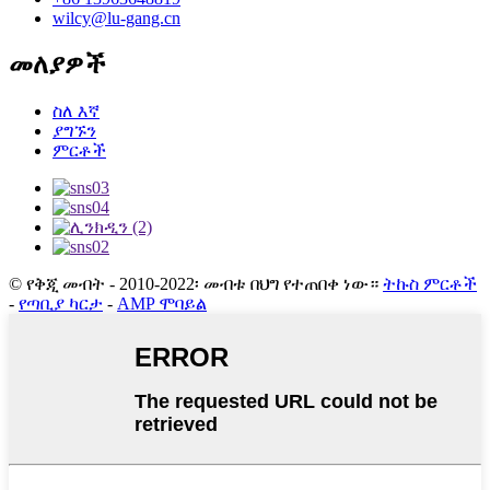
wilcy@lu-gang.cn
መለያዎች
ስለ እኛ
ያግኙን
ምርቶች
© የቅጂ መብት - 2010-2022፡ መብቱ በህግ የተጠበቀ ነው።
ትኩስ ምርቶች
-
የጣቢያ ካርታ
-
AMP ሞባይል