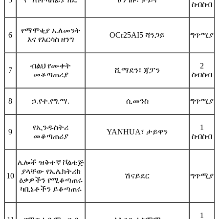
ስብስብ
የማሞቂያ ኤለመንት
6
OCr25AI5 ሻንጋይ
ግጥሚያ
እና የእርሳስ ዘንግ
ብልህ የሙቀት
2
7
ሺማደን፣ ጃፓን
መቆጣጠሪያ
ስብስብ
8
ኃ.የተ.የግ.ማ.
ሲመንስ
ግጥሚያ
የኢንዱስትሪ
1
9
YANHUA፣ ታይዋን
መቆጣጠሪያ
ስብስብ
ሌሎች ዝቅተኛ ቮልቴጅ
ያላቸው የኤሌክትሪክ
10
ሽናይደር
ግጥሚያ
ዕቃዎችን የሚቆጣጠሩ
ካቢኔቶችን ይቆጣጠሩ
1