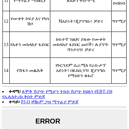
11
የማጥፊያ ማጠቢያ
ለእቶን ተስማሚ
ስብስብ
የሙቀት ኮፍያ እና የካሳ
12
N
አይነት፣ጂያንግሱ፣ ቻይና
ግጥሚያ
ሽቦ
ከፍተኛ ንፅህና ያለው የሙቀት
13
የእቶን መከላከያ ፋይበር
መከላከያ ፋይበር ጡቦች፣ ሉያንግ፣
ግጥሚያ
ሻንዶንግ፣ ቻይና
የኮርንደም ሴራሚክ የራስ-ታፕ
14
የሽፋን መልሕቅ
አይነት፣ በዪክሲንግ፣ ጂያንግሱ
ግጥሚያ
የማዕድን ቁፋሮ
ቀዳሚ፡
ለሞቅ ሽያጭ የሚሆን ትኩስ ሽያጭ ከሄለን የEBT-10t
የኤሌክትሪክ ቅስት ምድጃ
ቀጣይ፡
PJ-Q የቫኩም ጋዝ ማጥፊያ ምድጃ