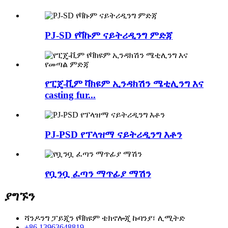
PJ-SD የቫኩም ናይትሪዲንግ ምድጃ
የፒጄ-ቪም ቫክዩም ኢንዳክሽን ሜቲሊንግ እና
casting fur...
PJ-PSD የፕላዝማ ናይትሪዲንግ እቶን
የቧንቧ ፈጣን ማጥፊያ ማሽን
ያግኙን
ሻንዶንግ ፓይጂን የቫክዩም ቴክኖሎጂ ኩባንያ፣ ሊሚትድ
+86 13963648819