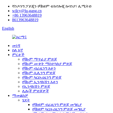
ሻንዶንግ ፓይጂን የቫክዩም ቴክኖሎጂ ኩባንያ፣ ሊሚትድ
wilcy@lu-gang.cn
+86 13963648819
8613963648819
English
መነሻ
ስለ እኛ
ምርቶች
የቫኩም ማጥፊያ ምድጃ
የቫኩም ሙቀት ማስተካከያ ምድጃ
የቫኩም ብራዚንግ እቶን
የቫኩም ሲሊንግ ምድጃ
የቫኩም ካርቡሪዚንግ ምድጃ
የቫኩም ኢንዳክሽን እቶን
የኢንዳክሽን ምድጃ
ሌሎች ምድጃዎች
ማመልከቻ
ሂደት
የቫክዩም ብራዚንግ ምድጃ መግቢያ
የቫክዩም ካርቡሪዚንግ ምድጃ መግቢያ