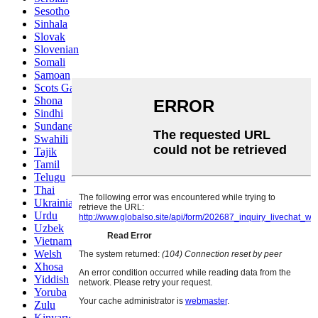
Sesotho
Sinhala
Slovak
Slovenian
Somali
Samoan
Scots Gaelic
Shona
Sindhi
Sundanese
Swahili
Tajik
Tamil
Telugu
Thai
Ukrainian
Urdu
Uzbek
Vietnamese
Welsh
Xhosa
Yiddish
Yoruba
Zulu
Kinyarwanda