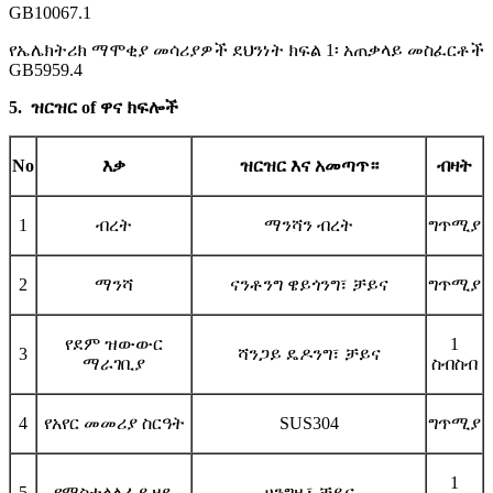
GB10067.1
የኤሌክትሪክ ማሞቂያ መሳሪያዎች ደህንነት ክፍል 1፡ አጠቃላይ መስፈርቶች
GB5959.4
5
.
ዝርዝር
of
ዋና
ክፍሎች
No
እቃ
ዝርዝር እና አመጣጥ።
ብዛት
1
ብረት
ማንሻን ብረት
ግጥሚያ
2
ማንሻ
ናንቶንግ ዌይጎንግ፣ ቻይና
ግጥሚያ
የደም ዝውውር
1
3
ሻንጋይ ዴዶንግ፣ ቻይና
ማራገቢያ
ስብስብ
4
የአየር መመሪያ ስርዓት
SUS304
ግጥሚያ
1
5
የማስተላለፊያ ዘዴ
ሀንግዙ፣ ቻይና