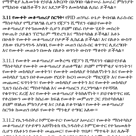
የማሞቂያ ኤለመንቱ የኃይል አቅርቦት በአግባቡ ባልተሠራ አሠራር ምክንያት
የሚከሰቱ ብልሽቶችን እና አደጋዎችን ለመከላከል ሊበራ ይችላል።
3.11 የሙቀት መቆጣጠሪያ ስርዓት፡
የPID ጠንካራ ሁኔታ ቅብብል ለራስ-ሰር
ማስተካከያ የሚያገለግል ሲሆን የጃፓን ሺማደን ብልህ የሙቀት
መቆጣጠሪያ የተገጠመለት ሲሆን ይህም በስራ ቦታው ሂደት መሰረት
የውጤት ኃይልን ፕሮግራም ማድረግ እና ማስተካከል ይችላል፤ እቶኑ
በሁለት የሙቀት መቆጣጠሪያ ቦታዎች ሊከፈል ይችላል፣ እና በእቶኑ ውስጥ
ያለው የእያንዳንዱ አካባቢ የሙቀት መጠን በራስ-ሰር ቁጥጥር ሊደረግበት
እና የሙቀት መጠኑን በሙሉ በእቶኑ ወጥነት ውስጥ ማቆየት ይችላል።
3.11.
1 የሙቀት መቆጣጠሪያ መቅረጫ የጃፓን ሺማደንን ብልህ የኃይል
ማስተካከያ የሙቀት መቆጣጠሪያ ይጠቀማል፣ ይህም የማሞቂያ ፍጥነትን፣
የሙቀት መከላከያ ሙቀትን፣ የሙቀት መከላከያ ትክክለኛነትን እና የሙቀት
መከላከያ ጊዜን በተቀመጠው የሂደት ኩርባ መሠረት ማዘጋጀት እና የሙቀት
መጨመር ፍጥነትን፣ የሙቀት መከላከያ ሙቀትን እና የሙቀት መከላከያ
ጊዜን በራስ-ሰር ማስተካከል እና መቆጣጠርን ያረጋግጣል። የተሻሻለ
የቁጥጥር ደረጃ እና የሙቀት መቆጣጠሪያ ትክክለኛነት። ይህ የቁጥጥር ዘዴ
የቀረበውን ሙቀት ከስራው ክፍል የሙቀት መምጠጥ ጋር ያስተካክላል፣
ይህም የበለጠ ምክንያታዊ እና ኃይል ይቆጥባል። የሙቀት መቆጣጠሪያ
ስርዓቱ ከመጠን በላይ የሙቀት ማንቂያ ተግባር አለው።
3.11.
2 የኢንዱስትሪ ኮምፒውተር፡ የመሳሪያ አሠራር፣ የሙቀት ማስተካከያ
መቆጣጠሪያ የታይዋን አድቫንቴክ የኢንዱስትሪ ኮምፒውተር የተገጠመለት
ሲሆን የእቶኑን የሙቀት መጨመር፣ የሙቀት ጥበቃ፣ ማጥፋት እና ሌሎች