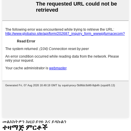
መልእክትዎን እዚህ ይፃፉ እና ይላኩልን
ተዛማጅ ምርቶች